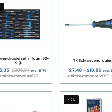
vendraaierset in foam 60-
TX Schroevendraaier
dlg.
Oorspronkelijke
Huidige
Prijs
5,35
$305,94
$7,48
-
$10,86
excl. BTW
excl.
Artikelnummer: BX673
prijs
prijs
Artikelnummer: SCW1631-
€6,
was:
is:
tot
€265,00.
€238,50.
€9,4
-10%