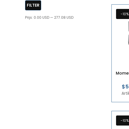
FILTER
-10%
Prijs:
0.00 USD
—
277.08 USD
Momen
$5
Art
-10%