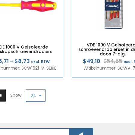
VDE 1000 V Geïsoleer
DE 1000 V Geïsoleerde
schroevendraaierset in d
iskopschroevendraaiers
doos 7-dlg.
Prijsklasse:
Oors
Hui
6,71
-
$8,73
$49,10
$54,55
excl. BTW
excl.
elnummer: SCW1621-V-SERIE
€5,81
Artikelnummer: SCWV-
prij
prij
tot
was
is:
€7,56
€47
€42
Show
24