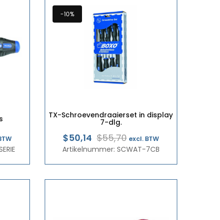
-10%
TX-Schroevendraaierset in display
s
7-dlg.
klasse:
Oorspronkelijke
Huidige
$50,14
$55,70
 BTW
excl. BTW
SERIE
48
Artikelnummer: SCWAT-7CB
prijs
prijs
was:
is:
1
€48,25.
€43,43.