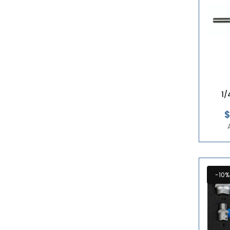
1/
$
-10%