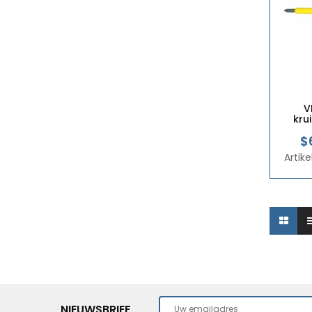
V
kru
$
Artik
NIEUWSBRIEF