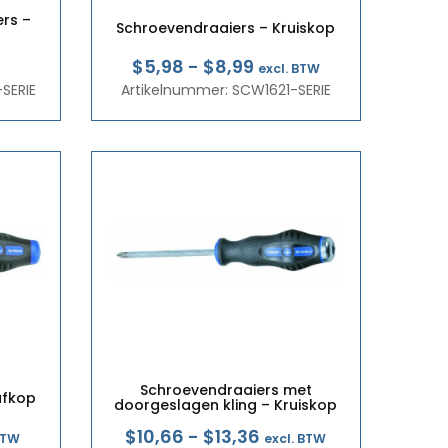
ers –
Schroevendraaiers – Kruiskop
Prijsklasse:
$5,98
-
$8,99
excl. BTW
SERIE
Artikelnummer: SCW1621-SERIE
€5,18
tot
€7,79
Schroevendraaiers met
ufkop
doorgeslagen kling – Kruiskop
klasse:
Prijsklasse:
$10,66
-
$13,36
BTW
excl. BTW