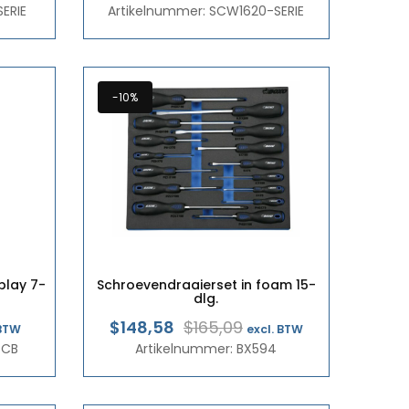
ERIE
8
Artikelnummer: SCW1620-SERIE
€9,23
tot
2
€11,57
-10%
play 7-
Schroevendraaierset in foam 15-
dlg.
pronkelijke
dige
Oorspronkelijke
Huidige
$148,58
$165,09
 BTW
excl. BTW
7CB
Artikelnummer: BX594
prijs
prijs
:
was:
is:
,80.
02.
€143,00.
€128,70.