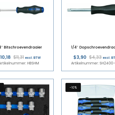
4″ Bitschroevendraaier
1/4″ Dopschroevendraa
Oorspronkelijke
Huidige
Oorsp
Huid
10,18
$11,31
$3,90
$4,33
excl. BTW
excl. 
Artikelnummer: HBSHM
prijs
prijs
Artikelnummer: SH2400-
prijs
prijs
was:
is:
was:
is:
€9,80.
€8,82.
€3,75
€3,38
-10%