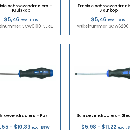
isie schroevendraaiers –
Precisie schroevendraai
Kruiskop
Sleufkop
$5,46
$5,46
excl. BTW
excl. BTW
kelnummer: SCW6100-SERIE
Artikelnummer: SCW6200-
hroevendraaiers – Pozi
Schroevendraaiers – Sle
Prijsklasse:
Prijs
,55
-
$10,39
$5,98
-
$11,22
excl. BTW
excl. 