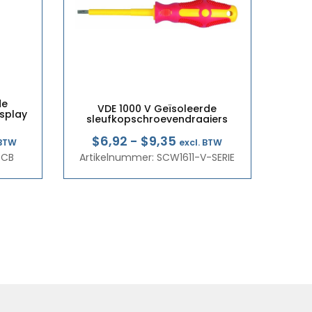
de
VDE 1000 V Geïsoleerde
isplay
sleufkopschroevendraaiers
pronkelijke
dige
Prijsklasse:
$6,92
-
$9,35
 BTW
excl. BTW
7CB
s
s
Artikelnummer: SCW1611-V-SERIE
€5,99
:
tot
,25.
,53.
€8,10