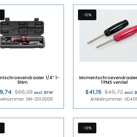
-10%
tschroevendraaier 1/4” 1-
Momentschroevendraaier
6Nm
TPMS ventiel
Oorspronkelijke
Huidige
Oors
Huid
9,74
$66,38
$41,15
$45,72
excl. BTW
excl.
ikelnummer: SIN-201.0006
prijs
prijs
Artikelnummer: VD40
prijs
prijs
was:
is:
was:
is:
€57,50.
€51,75.
€39,
€35,
-10%