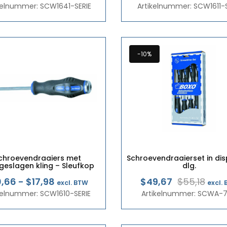
kelnummer: SCW1641-SERIE
€5,67
Artikelnummer: SCW1611-S
€5,1
tot
tot
€9,00
€9,7
-10%
chroevendraaiers met
Schroevendraaierset in dis
geslagen kling – Sleufkop
dlg.
Prijsklasse:
Oors
Hui
0,66
-
$17,98
$49,67
$55,18
excl. BTW
excl.
kelnummer: SCW1610-SERIE
€9,23
Artikelnummer: SCWA-
prijs
prijs
tot
was
is:
€15,57
€47
€43,