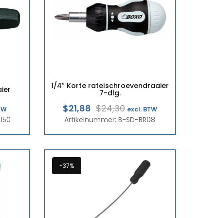
1/4″ Korte ratelschroevendraaier
ier
7-dlg.
ronkelijke
ige
Oorspronkelijke
Huidige
$21,88
$24,30
BTW
excl. BTW
150
Artikelnummer: B-SD-BR08
prijs
prijs
was:
is:
.
.
€21,05.
€18,95.
-37%