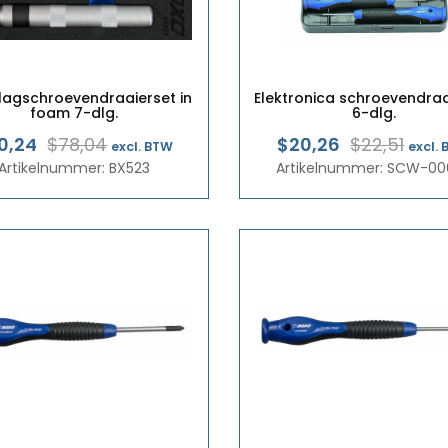
Slagschroevendraaierset in
Elektronica schroevendraa
foam 7-dlg.
6-dlg.
Oorspronkelijke
Huidige
Oors
Hui
0,24
$78,04
$20,26
$22,51
excl. BTW
excl.
Artikelnummer: BX523
prijs
prijs
Artikelnummer: SCW-00
prijs
prijs
was:
is:
was
is:
€67,60.
€60,84.
€19,
€17,