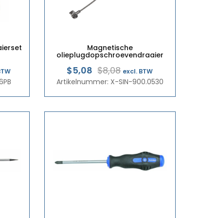
ierset
Magnetische
olieplugdopschroevendraaier
pronkelijke
dige
Oorspronkelijke
Huidige
$5,08
$8,08
 BTW
excl. BTW
6PB
Artikelnummer: X-SIN-900.0530
prijs
prijs
:
was:
is:
50.
55.
€7,00.
€4,40.