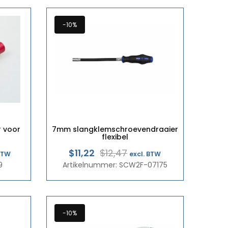
-10%
 voor
7mm slangklemschroevendraaier
flexibel
pronkelijke
ige
Oorspronkelijke
Huidige
$11,22
$12,47
 BTW
excl. BTW
9
Artikelnummer: SCW2F-07175
prijs
prijs
was:
is:
60.
64.
€10,80.
€9,72.
-10%