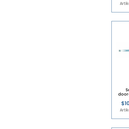
Arti
S
door
$1
Arti