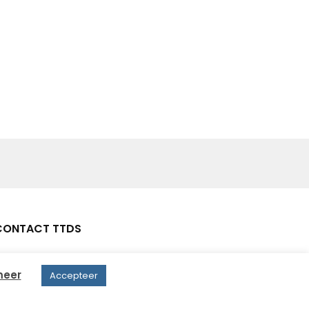
CONTACT TTDS
Drielse Veldweg 25, 5334 NW Velddriel
meer
Accepteer
+31 (0) 418 - 708154