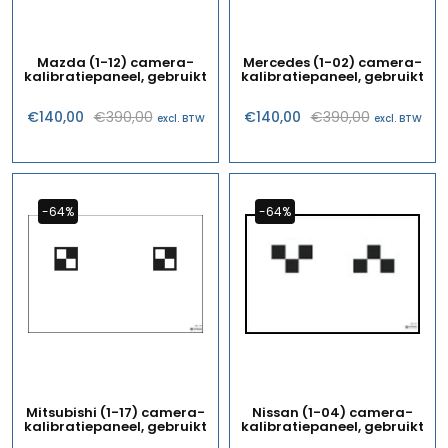
Mazda (1-12) camera-
Mercedes (1-02) camera-
kalibratiepaneel, gebruikt
kalibratiepaneel, gebruikt
Oorspronkelijke
Huidige
Oorspronk
Huidige
€
140,00
€
390,00
€
140,00
€
390,00
excl. BTW
excl. BTW
prijs
prijs
prijs
prijs
was:
is:
was:
is:
€390,00.
€140,00.
€390,00.
€140,00.
-64%
-64%
Mitsubishi (1-17) camera-
Nissan (1-04) camera-
kalibratiepaneel, gebruikt
kalibratiepaneel, gebruikt