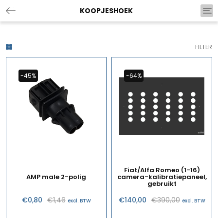
KOOPJESHOEK
Tog
nav
FILTER
-45%
-64%
Fiat/Alfa Romeo (1-16)
AMP male 2-polig
camera-kalibratiepaneel,
gebruikt
Oorspronkelijke
Huidige
Oorspronk
Huidige
€
0,80
€
1,46
€
140,00
€
390,00
excl. BTW
excl. BTW
prijs
prijs
prijs
prijs