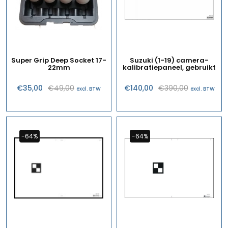
Super Grip Deep Socket 17-
Suzuki (1-19) camera-
22mm
kalibratiepaneel, gebruikt
Oorspronkelijke
Huidige
Oorspronk
Huidige
€
35,00
€
49,00
€
140,00
€
390,00
excl. BTW
excl. BTW
prijs
prijs
prijs
prijs
was:
is:
was:
is:
€49,00.
€35,00.
€390,00.
€140,00.
-64%
-64%