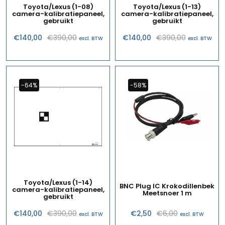
Toyota/Lexus (1-08)
Toyota/Lexus (1-13)
camera-kalibratiepaneel,
camera-kalibratiepaneel,
gebruikt
gebruikt
Oorspronkelijke
Huidige
Oorspronk
Huidige
€
140,00
€
390,00
€
140,00
€
390,00
excl. BTW
excl. BTW
prijs
prijs
prijs
prijs
was:
is:
was:
is:
€390,00.
€140,00.
€390,00.
€140,00.
-64%
-58%
Toyota/Lexus (1-14)
BNC Plug IC Krokodillenbek
camera-kalibratiepaneel,
Meetsnoer 1 m
gebruikt
Oorspronkelijke
Huidige
Oorspronkel
Huidige
€
140,00
€
390,00
€
2,50
€
6,00
excl. BTW
excl. BTW
prijs
prijs
prijs
prijs