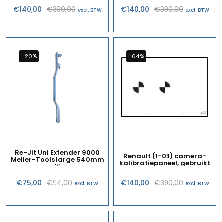
Oorspronkelijke
Huidige
Oorspronk
Huidige
€
140,00
€
390,00
€
140,00
€
390,00
excl. BTW
excl. BTW
prijs
prijs
prijs
prijs
was:
is:
was:
is:
€390,00.
€140,00.
€390,00.
€140,00.
-20%
-64%
Re-Jit Uni Extender 9000
Renault (1-03) camera-
Meller-Tools large 540mm
kalibratiepaneel, gebruikt
1″
Oorspronkelijke
Huidige
Oorspronk
Huidige
€
75,00
€
94,00
€
140,00
€
390,00
excl. BTW
excl. BTW
prijs
prijs
prijs
prijs
was:
is:
was:
is:
€94,00.
€75,00.
€390,00.
€140,00.