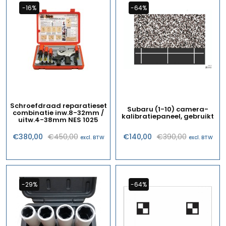
-16%
-64%
Schroefdraad reparatieset
Subaru (1-10) camera-
combinatie inw.8-32mm /
kalibratiepaneel, gebruikt
uitw.4-38mm NES 1025
Oorspronkelijke
Huidige
Oorspronk
Huidige
€
380,00
€
450,00
€
140,00
€
390,00
excl. BTW
excl. BTW
prijs
prijs
prijs
prijs
was:
is:
was:
is:
€450,00.
€380,00.
€390,00.
€140,00.
-29%
-64%