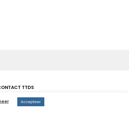
CONTACT TTDS
meer
Accepteer
Drielse Veldweg 25, 5334 NW Velddriel
+31 (0) 418 - 708154
info@ttds.nl