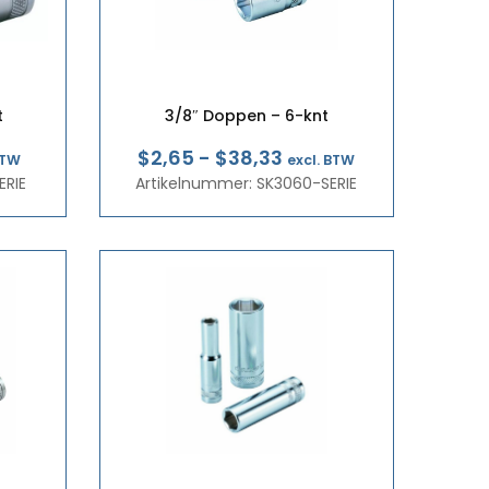
t
3/8″ Doppen – 6-knt
klasse:
Prijsklasse:
$2,65
-
$38,33
BTW
excl. BTW
ERIE
7
Artikelnummer: SK3060-SERIE
€2,30
tot
8
€33,26