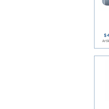
$4
Art