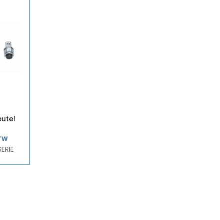
utel
lasse:
BTW
ERIE
6
6