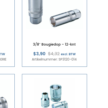
3/8″ Bougiedop – 12-knt
klasse:
Oorspronkelijke
Huidige
$3,90
$4,32
 BTW
excl. BTW
ERIE
7
Artikelnummer: SP3120-014
prijs
prijs
was:
is:
2
€3,75.
€3,38.