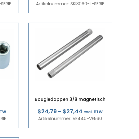
SERIE
3
Artikelnummer: SKI3060-L-SERIE
€4,64
tot
2
€7,11
Bougiedoppen 3/8 magnetisch
klasse:
Prijsklasse:
$24,79
-
$27,44
BTW
excl. BTW
RIE
6
Artikelnummer: VE440-VE560
€21,51
tot
3
€23,81