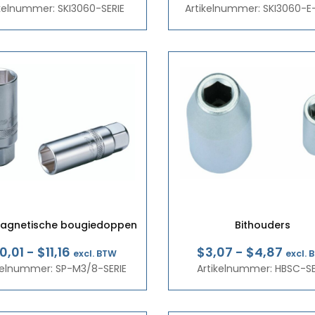
ikelnummer: SKI3060-SERIE
€3,29
Artikelnummer: SKI3060-E-
€3,8
tot
tot
€4,86
€3,9
Magnetische bougiedoppen
Bithouders
Prijsklasse:
Prijs
0,01
-
$11,16
$3,07
-
$4,87
excl. BTW
excl. 
kelnummer: SP-M3/8-SERIE
€8,69
Artikelnummer: HBSC-SE
€2,6
tot
tot
€9,68
€4,2