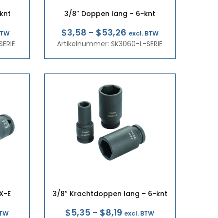
knt
3/8″ Doppen lang – 6-knt
klasse:
Prijsklasse:
$3,58
-
$53,26
BTW
excl. BTW
SERIE
8
Artikelnummer: SK3060-L-SERIE
€3,11
tot
9
€46,22
X-E
3/8″ Krachtdoppen lang – 6-knt
klasse:
Prijsklasse:
$5,35
-
$8,19
BTW
excl. BTW