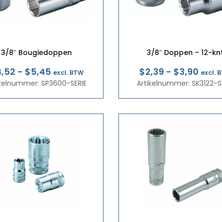
3/8″ Bougiedoppen
3/8″ Doppen – 12-kn
Prijsklasse:
Prijs
,52
-
$5,45
$2,39
-
$3,90
excl. BTW
excl. 
ikelnummer: SP3600-SERIE
€3,92
Artikelnummer: SK3122-S
€2,0
tot
tot
€4,73
€3,3