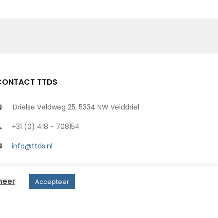
CONTACT TTDS
Drielse Veldweg 25, 5334 NW Velddriel
+31 (0) 418 - 708154
info@ttds.nl
meer
Accepteer
Website door De WP Boer