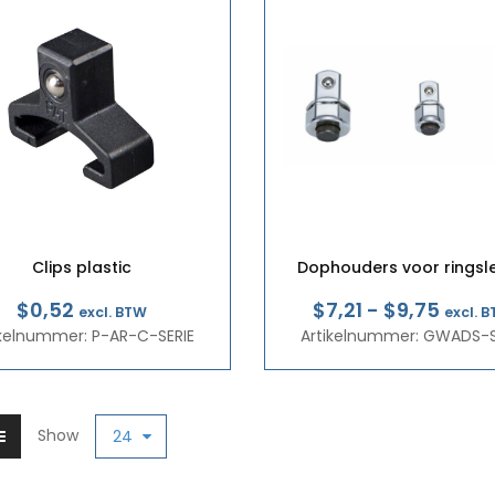
Clips plastic
Dophouders voor ringsle
Prijsk
$0,52
$7,21
-
$9,75
excl. BTW
excl. 
ikelnummer: P-AR-C-SERIE
Artikelnummer: GWADS-S
€6,2
tot
€8,4
Show
24