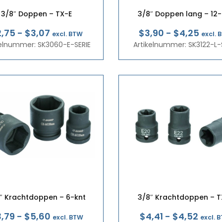
3/8″ Doppen – TX-E
3/8″ Doppen lang – 12-
Prijsklasse:
Prijs
2,75
-
$3,07
$3,90
-
$4,25
excl. BTW
excl. 
kelnummer: SK3060-E-SERIE
€2,39
Artikelnummer: SK3122-L-
€3,3
tot
tot
€2,66
€3,6
″ Krachtdoppen – 6-knt
3/8″ Krachtdoppen – T
Prijsklasse:
Prijs
,79
-
$5,60
$4,41
-
$4,52
excl. BTW
excl. 