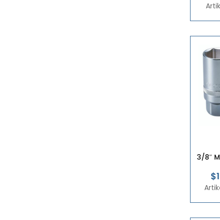
Art
3/8″ 
$1
Arti