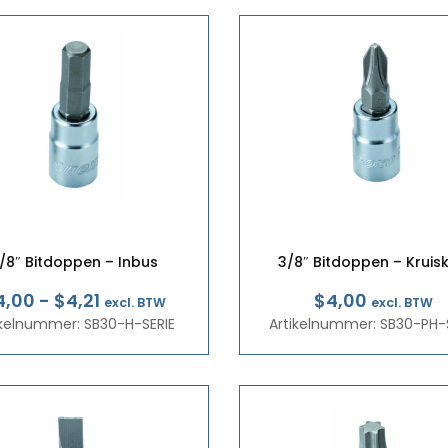
/8″ Bitdoppen – Inbus
3/8″ Bitdoppen – Kruis
Prijsklasse:
4,00
-
$4,21
$4,00
excl. BTW
excl. BTW
ikelnummer: SB30-H-SERIE
€3,47
Artikelnummer: SB30-PH-
tot
€3,65