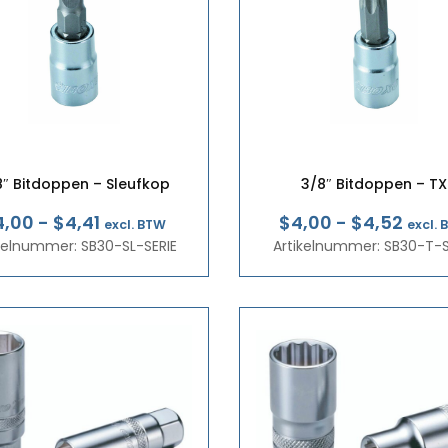
8″ Bitdoppen – Sleufkop
3/8″ Bitdoppen – TX
Prijsklasse:
Prijs
4,00
-
$4,41
$4,00
-
$4,52
excl. BTW
excl.
ikelnummer: SB30-SL-SERIE
€3,47
Artikelnummer: SB30-T-S
€3,4
tot
tot
€3,83
€3,9